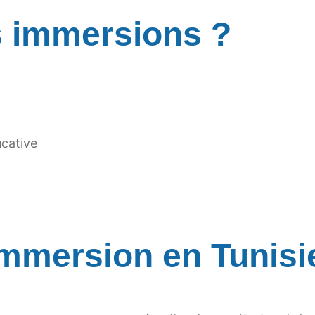
s immersions ?
ucative
immersion en Tunisi